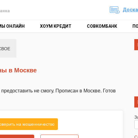
Доска
анка
МЫ ОНЛАЙН
ХОУМ КРЕДИТ
СОВКОМБАНК
П
СВОЕ
ны в Москве
 предоставить не смогу. Прописан в Москве. Готов
З
оверить на мошенничество
С