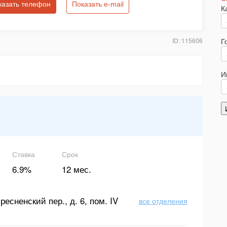
казать телефон
Показать e-mail
К
ID: 115606
Г
И
Ставка
Срок
6.9%
12 мес.
ресненский пер., д. 6, пом. IV
все отделения