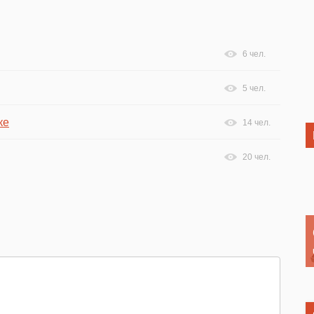
6 чел.
5 чел.
ке
14 чел.
20 чел.