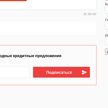
К
ID: 90140
Г
И
одные кредитные предложения