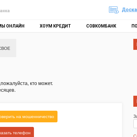
Доска
анка
МЫ ОНЛАЙН
ХОУМ КРЕДИТ
СОВКОМБАНК
П
СВОЕ
пожалуйста, кто может.
есяцев.
З
оверить на мошенничество
казать телефон
С