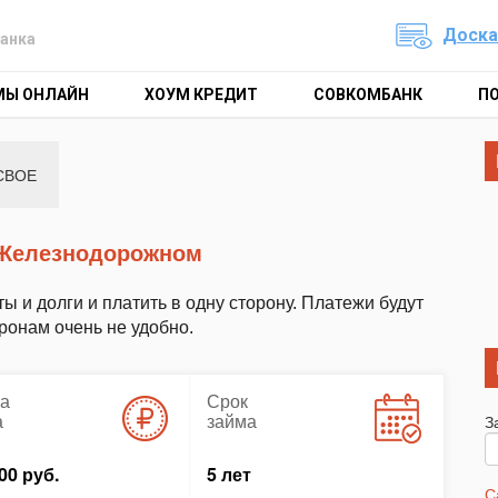
Доска
анка
МЫ ОНЛАЙН
ХОУМ КРЕДИТ
СОВКОМБАНК
П
СВОЕ
в Железнодорожном
ты и долги и платить в одну сторону. Платежи будут
ронам очень не удобно.
а
Срок
а
займа
З
00 руб.
5 лет
С