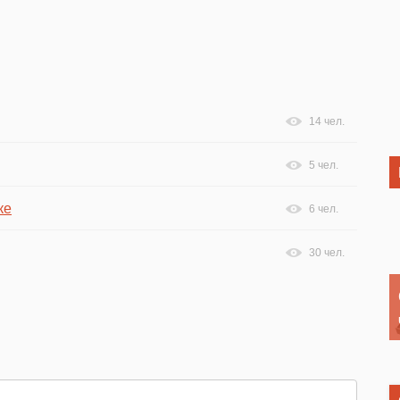
14 чел.
5 чел.
ке
6 чел.
30 чел.