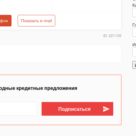
К
ефон
Показать e-mail
Г
ID: 321135
И
одные кредитные предложения