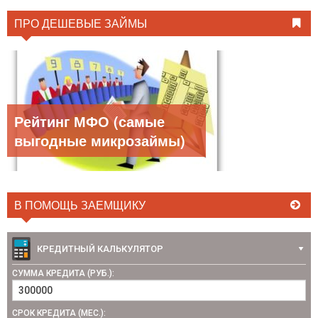
ПРО ДЕШЕВЫЕ ЗАЙМЫ
Рейтинг МФО (самые
выгодные микрозаймы)
В ПОМОЩЬ ЗАЕМЩИКУ
КРЕДИТНЫЙ КАЛЬКУЛЯТОР
СУММА КРЕДИТА (РУБ.):
СРОК КРЕДИТА (МЕС.):