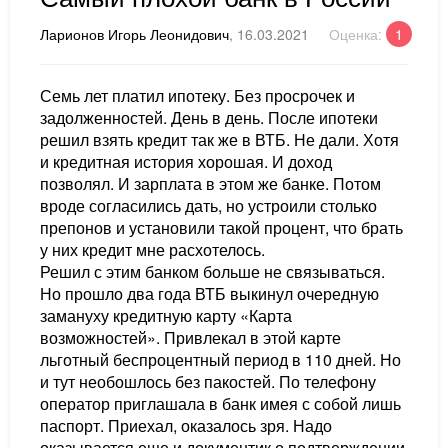
Ларионов Игорь Леонидович
, 16.03.2021
Оценка:
1
Семь лет платил ипотеку. Без просрочек и
задолженностей. День в день. После ипотеки
решил взять кредит так же в ВТБ. Не дали. Хотя
и кредитная история хорошая. И доход
позволял. И зарплата в этом же банке. Потом
вроде согласились дать, но устроили столько
препонов и установили такой процент, что брать
у них кредит мне расхотелось.
Решил с этим банком больше не связываться.
Но прошло два года ВТБ выкинул очередную
замануху кредитную карту «Карта
возможностей». Привлекал в этой карте
льготный беспроцентный период в 110 дней. Но
и тут необошлось без пакостей. По телефону
оператор приглашала в банк имея с собой лишь
паспорт. Приехал, оказалось зря. Надо
оказывается еще и документик о подтверждении