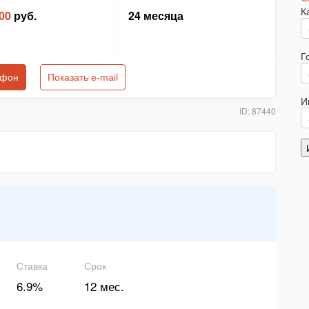
К
00
руб.
24 месяца
Г
ефон
Показать e-mail
И
ID: 87440
Ставка
Срок
6.9%
12 мес.