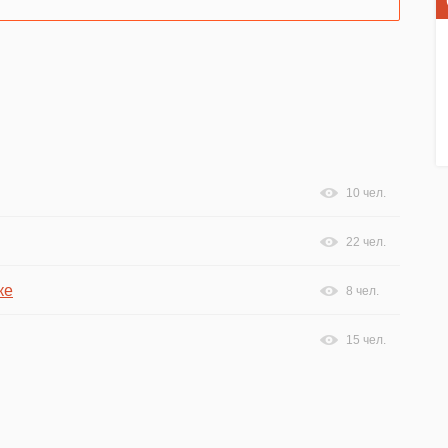
10 чел.
22 чел.
ке
8 чел.
15 чел.