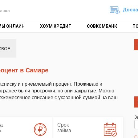
Доска
анка
МЫ ОНЛАЙН
ХОУМ КРЕДИТ
СОВКОМБАНК
П
СВОЕ
роцент в Самаре
 расписку и приемлемый процент. Проживаю и
ак ранее были просрочки, но они закрытые. Можно
 ежемесячное списание с указанной суммой на ваш
З
а
Срок
а
займа
С