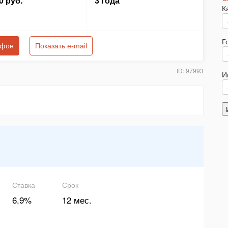
0 руб.
3 года
К
Г
ефон
Показать e-mail
ID: 97993
И
Ставка
Срок
6.9%
12 мес.