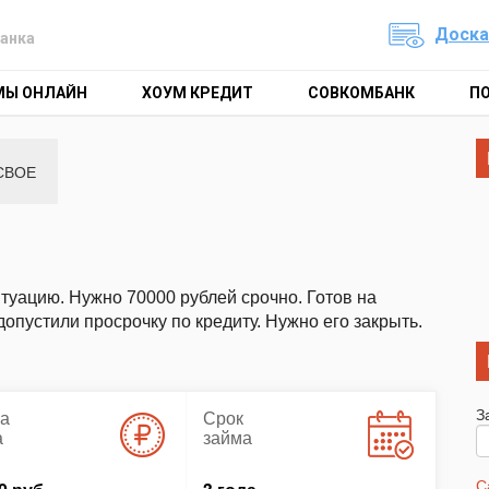
Доска
анка
МЫ ОНЛАЙН
ХОУМ КРЕДИТ
СОВКОМБАНК
П
СВОЕ
туацию. Нужно 70000 рублей срочно. Готов на
допустили просрочку по кредиту. Нужно его закрыть.
З
а
Срок
а
займа
С