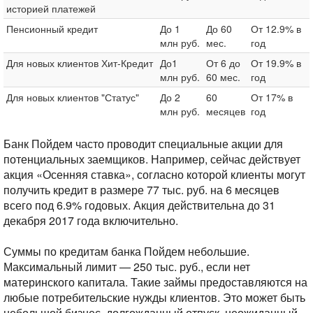
историей платежей
Пенсионный кредит
До 1
До 60
От 12.9% в
млн руб.
мес.
год
Для новых клиентов Хит-Кредит
До1
От 6 до
От 19.9% в
млн руб.
60 мес.
год
Для новых клиентов "Статус"
До 2
60
От 17% в
млн руб.
месяцев
год
Банк Пойдем часто проводит специальные акции для
потенциальных заемщиков. Например, сейчас действует
акция «Осенняя ставка», согласно которой клиенты могут
получить кредит в размере 77 тыс. руб. на 6 месяцев
всего под 6.9% годовых. Акция действительна до 31
декабря 2017 года включительно.
Суммы по кредитам банка Пойдем небольшие.
Максимальный лимит — 250 тыс. руб., если нет
материнского капитала. Такие займы предоставляются на
любые потребительские нужды клиентов. Это может быть
небольшой бизнес, долгожданный отпуск, неожиданный