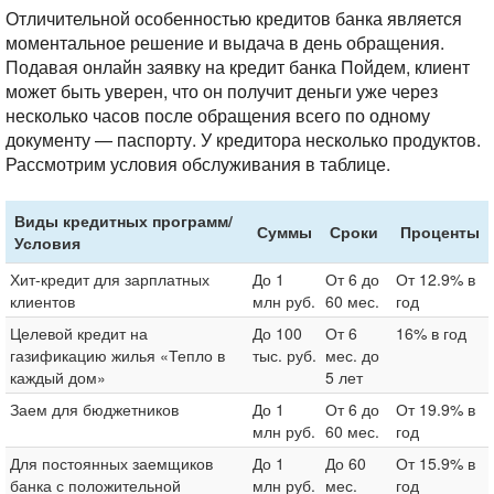
Отличительной особенностью кредитов банка является
моментальное решение и выдача в день обращения.
Подавая онлайн заявку на кредит банка Пойдем, клиент
может быть уверен, что он получит деньги уже через
несколько часов после обращения всего по одному
документу — паспорту. У кредитора несколько продуктов.
Рассмотрим условия обслуживания в таблице.
Виды кредитных программ/
Суммы
Сроки
Проценты
Условия
Хит-кредит для зарплатных
До 1
От 6 до
От 12.9% в
клиентов
млн руб.
60 мес.
год
Целевой кредит на
До 100
От 6
16% в год
газификацию жилья «Тепло в
тыс. руб.
мес. до
каждый дом»
5 лет
Заем для бюджетников
До 1
От 6 до
От 19.9% в
млн руб.
60 мес.
год
Для постоянных заемщиков
До 1
До 60
От 15.9% в
банка с положительной
млн руб.
мес.
год