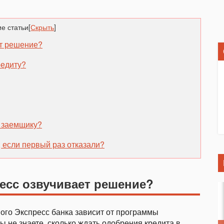
е статьи
[
Скрыть
]
ет решение?
редиту?
т заемщику?
, если первый раз отказали?
есс озвучивает решение?
ого Экспресс банка зависит от программы
 не знаете, сколько ждать одобрения кредита в