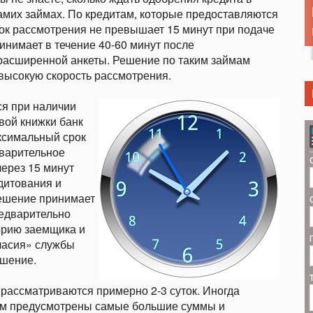
самих займах. По кредитам, которые предоставляются
ок рассмотрения не превышает 15 минут при подаче
инимает в течение 40-60 минут после
 расширенной анкеты. Решение по таким займам
 высокую скорость рассмотрения.
я при наличии
вой книжки банк
ксимальный срок
дварительное
через 15 минут
дитования и
ешение принимает
редварительно
орию заемщика и
ласия» службы
ешение.
рассматриваются примерно 2-3 суток. Иногда
ам предусмотрены самые большие суммы и