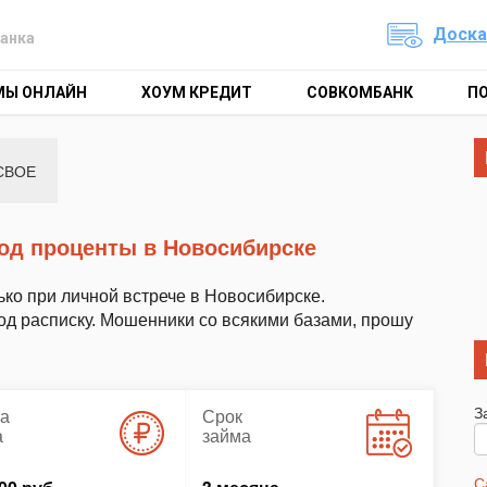
Доска
анка
МЫ ОНЛАЙН
ХОУМ КРЕДИТ
СОВКОМБАНК
П
СВОЕ
под проценты в Новосибирске
ько при личной встрече в Новосибирске.
од расписку. Мошенники со всякими базами, прошу
З
а
Срок
а
займа
С