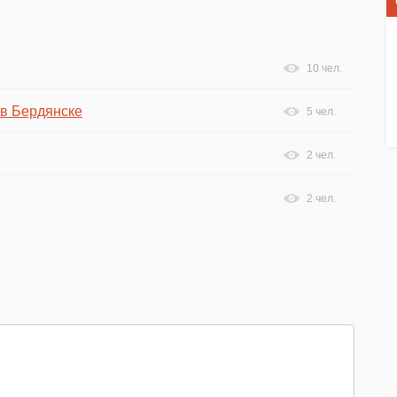
10 чел.
 в Бердянске
5 чел.
2 чел.
2 чел.