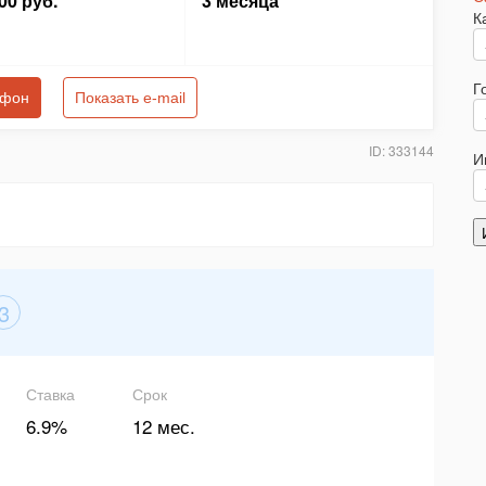
00 руб.
3 месяца
К
Г
ефон
Показать e-mail
ID: 333144
И
3
Ставка
Срок
6.9%
12 мес.