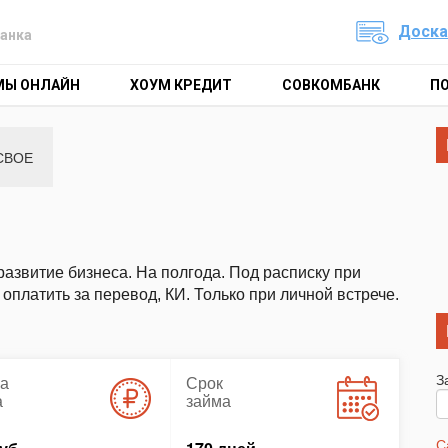
Доска
анка
МЫ ОНЛАЙН
ХОУМ КРЕДИТ
СОВКОМБАНК
П
СВОЕ
развитие бизнеса. На полгода. Под расписку при
оплатить за перевод, КИ. Только при личной встрече.
З
а
Срок
а
займа
С