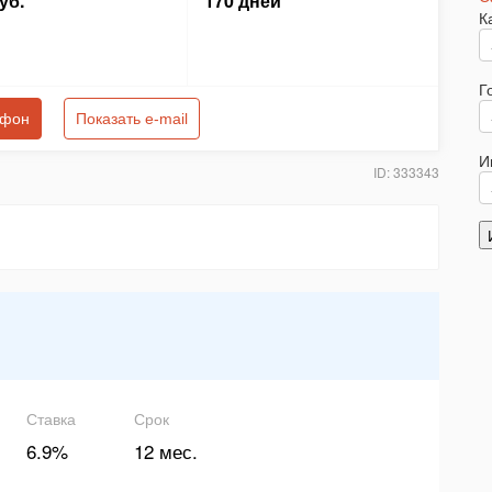
уб.
170 дней
К
Г
ефон
Показать e-mail
И
ID: 333343
Ставка
Срок
6.9%
12 мес.