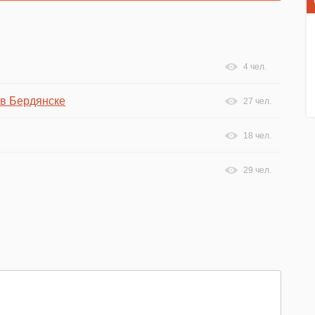
4 чел.
 в Бердянске
27 чел.
18 чел.
29 чел.