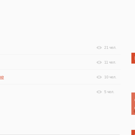
21 чел.
11 чел.
ке
10 чел.
5 чел.