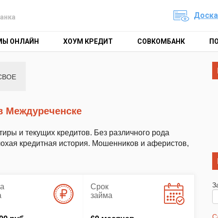
Доска
анка
МЫ ОНЛАЙН
ХОУМ КРЕДИТ
СОВКОМБАНК
П
СВОЕ
т в Междуреченске
тиры и текущих кредитов. Без различного рода
Плохая кредитная история. Мошенников и аферистов,
З
а
Срок
а
займа
С