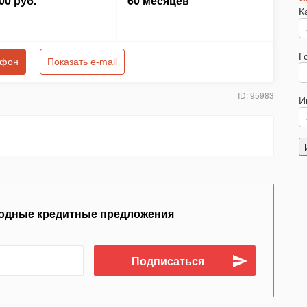
00 руб.
60 месяцев
К
Г
ефон
Показать e-mail
ID: 95983
И
одные кредитные предложения