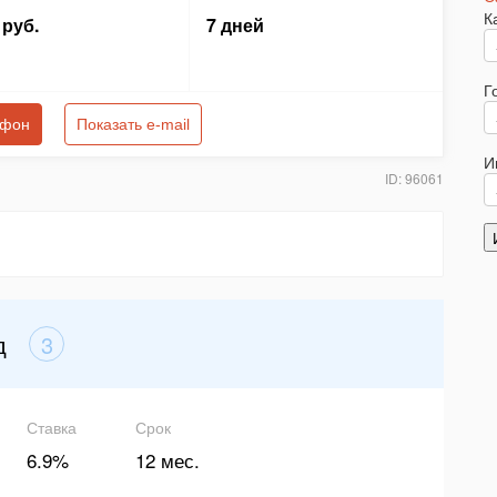
К
руб.
7 дней
Г
ефон
Показать e-mail
И
ID: 96061
д
3
Ставка
Срок
6.9%
12 мес.