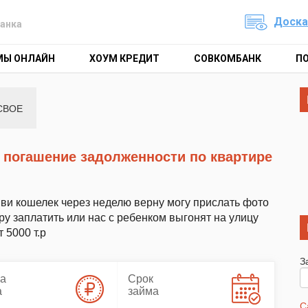
Доска
анка
МЫ ОНЛАЙН
ХОУМ КРЕДИТ
СОВКОМБАНК
П
СВОЕ
иви кошелек через неделю верну могу прислать фото
ру заплатить или нас с ребенком выгонят на улицу
 5000 т.р
З
а
Срок
а
займа
С