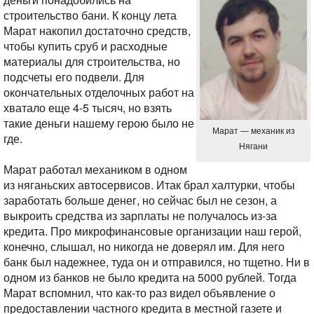
строительство бани. К концу лета
Марат накопил достаточно средств,
чтобы купить сруб и расходные
материалы для строительства, но
подсчеты его подвели. Для
окончательных отделочных работ на
хватало еще 4-5 тысяч, но взять
такие деньги нашему герою было не
Марат — механик из
где.
Нягани
Марат работал механиком в одном
из няганьских автосервисов. Итак брал халтурки, чтобы
заработать больше денег, но сейчас был не сезон, а
выкроить средства из зарплаты не получалось из-за
кредита. Про микрофинансовые организации наш герой,
конечно, слышал, но никогда не доверял им. Для него
банк был надежнее, туда он и отправился, но тщетно. Ни в
одном из банков не было кредита на 5000 рублей. Тогда
Марат вспомнил, что как-то раз видел объявление о
предоставлении частного кредита в местной газете и