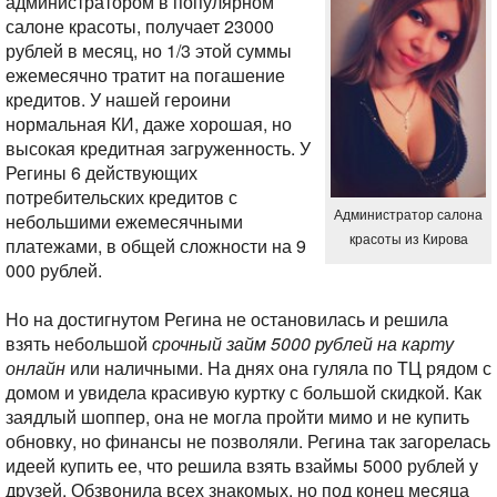
администратором в популярном
салоне красоты, получает 23000
рублей в месяц, но 1/3 этой суммы
ежемесячно тратит на погашение
кредитов. У нашей героини
нормальная КИ, даже хорошая, но
высокая кредитная загруженность. У
Регины 6 действующих
потребительских кредитов с
Администратор салона
небольшими ежемесячными
красоты из Кирова
платежами, в общей сложности на 9
000 рублей.
Но на достигнутом Регина не остановилась и решила
взять небольшой
срочный займ 5000 рублей на карту
онлайн
или наличными. На днях она гуляла по ТЦ рядом с
домом и увидела красивую куртку с большой скидкой. Как
заядлый шоппер, она не могла пройти мимо и не купить
обновку, но финансы не позволяли. Регина так загорелась
идеей купить ее, что решила взять взаймы 5000 рублей у
друзей. Обзвонила всех знакомых, но под конец месяца