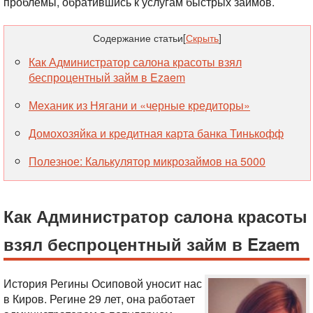
проблемы, обратившись к услугам быстрых займов.
Содержание статьи
[
Скрыть
]
Как Администратор салона красоты взял
беспроцентный займ в Ezaem
Механик из Нягани и «черные кредиторы»
Домохозяйка и кредитная карта банка Тинькофф
Полезное: Калькулятор микрозаймов на 5000
Как Администратор салона красоты
взял беспроцентный займ в Ezaem
История Регины Осиповой уносит нас
в Киров. Регине 29 лет, она работает