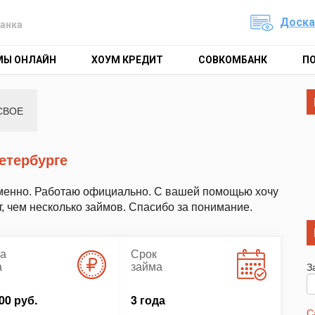
Доска
анка
МЫ ОНЛАЙН
ХОУМ КРЕДИТ
СОВКОМБАНК
П
СВОЕ
етербурге
менно. Работаю официально. С вашей помощью хочу
т, чем несколько займов. Спасибо за понимание.
а
Срок
а
займа
З
00 руб.
3 года
С