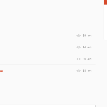
19 чел.
14 чел.
30 чел.
ке
18 чел.