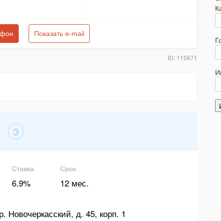
К
ефон
Показать e-mail
Г
ID: 115671
И
3
Ставка
Срок
6.9%
12 мес.
р. Новочеркасский, д. 45, корп. 1