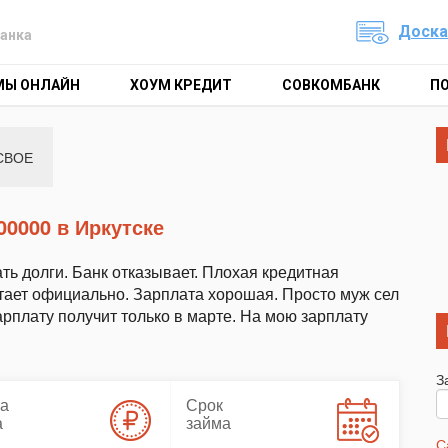
Доска
анка
МЫ ОНЛАЙН
ХОУМ КРЕДИТ
СОВКОМБАНК
П
СВОЕ
00000 в Иркутске
ть долги. Банк отказывает. Плохая кредитная
тает официально. Зарплата хорошая. Просто муж сел
арплату получит только в марте. На мою зарплату
З
а
Срок
а
займа
С