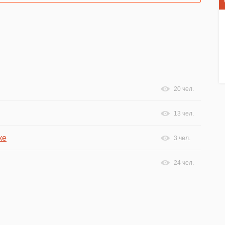
20 чел.
13 чел.
ке
3 чел.
24 чел.