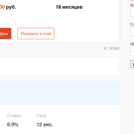
К
00
руб.
18 месяцев
Г
ефон
Показать e-mail
И
ID: 90982
Ставка
Срок
6.9%
12 мес.