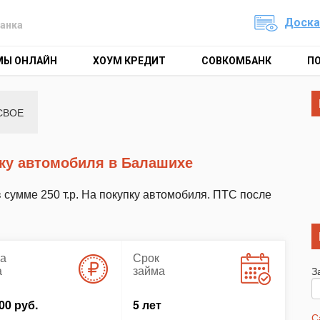
Доска
анка
МЫ ОНЛАЙН
ХОУМ КРЕДИТ
СОВКОМБАНК
П
СВОЕ
пку автомобиля в Балашихе
в сумме 250 т.р. На покупку автомобиля. ПТС после
а
Срок
а
займа
З
00 руб.
5 лет
С