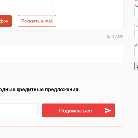
К
ефон
Показать e-mail
Г
ID: 90333
И
одные кредитные предложения