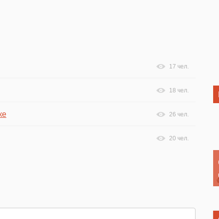
17 чел.
18 чел.
ке
26 чел.
20 чел.