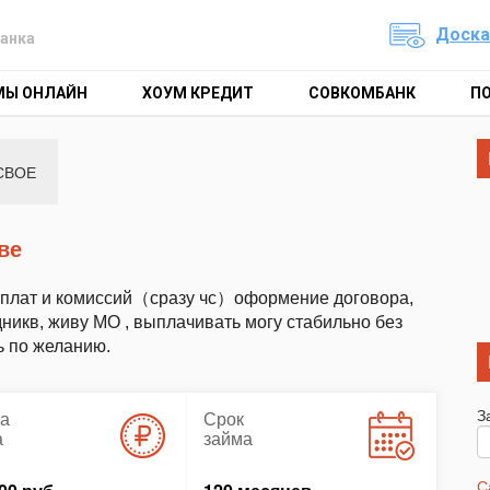
Доска
анка
МЫ ОНЛАЙН
ХОУМ КРЕДИТ
СОВКОМБАНК
П
СВОЕ
ве
доплат и комиссий（сразу чс）оформение договора,
дникв, живу МО , выплачивать могу стабильно без
ь по желанию.
З
а
Срок
а
займа
С