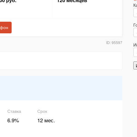
00 руб.
120 месяцев
К
Г
ефон
ID: 95597
И
Ставка
Срок
6.9%
12 мес.