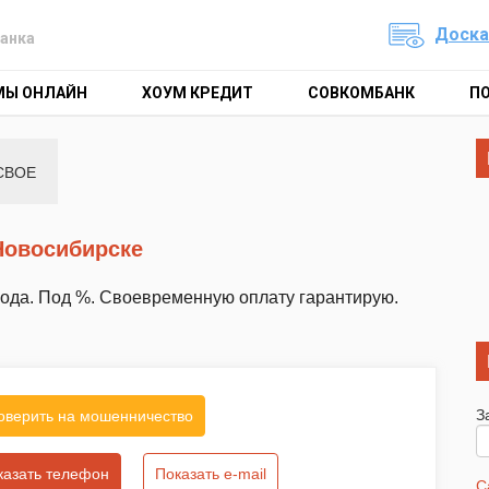
Доска
анка
МЫ ОНЛАЙН
ХОУМ КРЕДИТ
СОВКОМБАНК
П
СВОЕ
 Новосибирске
 года. Под %. Своевременную оплату гарантирую.
З
оверить на мошенничество
казать телефон
Показать e-mail
С