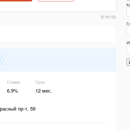
К
ID: 91152
Г
И
3
Ставка
Срок
6.9%
12 мес.
расный пр-т, 59