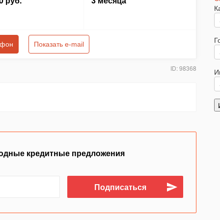
0 руб.
3 месяца
К
Г
ефон
Показать e-mail
ID: 98368
И
одные кредитные предложения