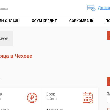
Доска
анка
МЫ ОНЛАЙН
ХОУМ КРЕДИТ
СОВКОМБАНК
П
СВОЕ
сяца в Чехове
.
З
а
Срок
а
займа
С