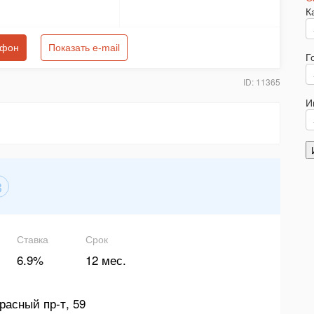
К
ефон
Показать e-mail
Г
ID: 11365
И
3
Ставка
Срок
6.9%
12 мес.
расный пр-т, 59