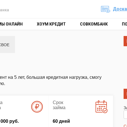
Доска
анка
МЫ ОНЛАЙН
ХОУМ КРЕДИТ
СОВКОМБАНК
П
СВОЕ
нт на 5 лет, большая кредитная нагрузка, смогу
ую.
а
Срок
а
займа
З
 000 руб.
60 дней
С