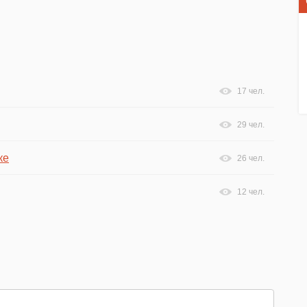
17 чел.
29 чел.
ке
26 чел.
12 чел.