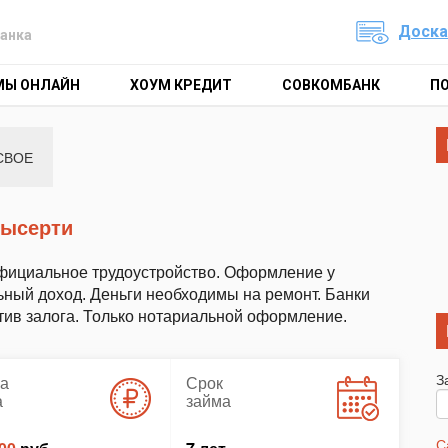
Доска
анка
МЫ ОНЛАЙН
ХОУМ КРЕДИТ
СОВКОМБАНК
П
СВОЕ
 Сысерти
 Официальное трудоустройство. Оформление у
ьный доход. Деньги необходимы на ремонт. Банки
тив залога. Только нотариальной оформление.
З
а
Срок
а
займа
С