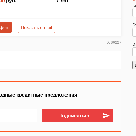
00
руб.
7 лет
К
Г
ефон
Показать e-mail
ID: 86227
И
одные кредитные предложения