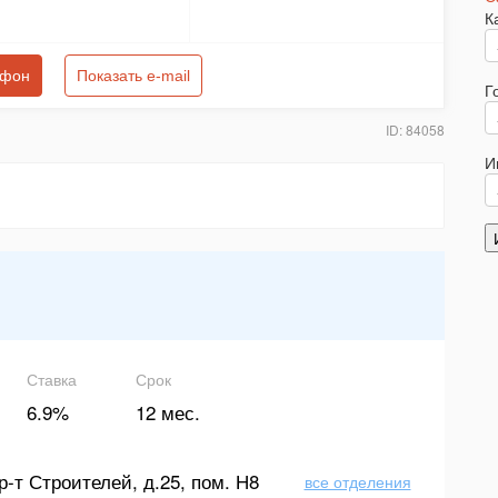
К
ефон
Показать e-mail
Г
ID: 84058
И
Ставка
Срок
6.9%
12 мес.
р-т Строителей, д.25, пом. Н8
все отделения