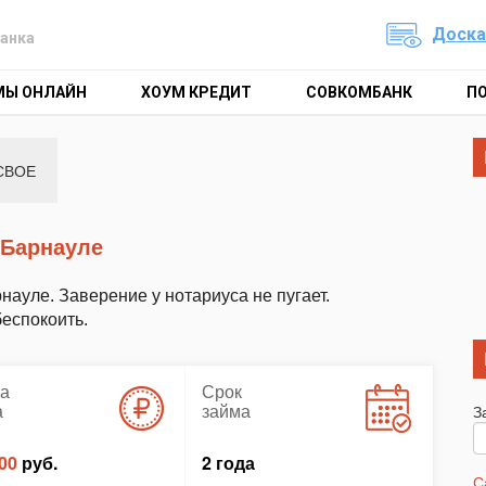
Доска
анка
МЫ ОНЛАЙН
ХОУМ КРЕДИТ
СОВКОМБАНК
П
СВОЕ
в Барнауле
науле. Заверение у нотариуса не пугает.
еспокоить.
а
Срок
а
займа
З
00
руб.
2 года
С