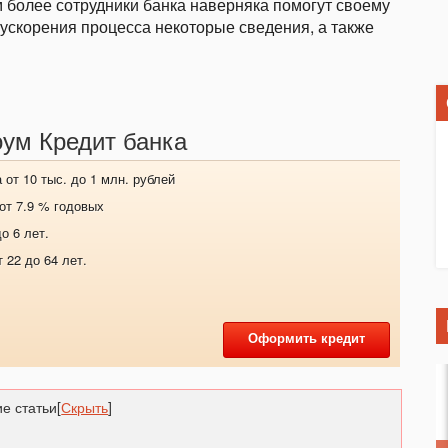
м более сотрудники банка наверняка помогут своему
я ускорения процесса некоторые сведения, а также
оум Кредит банка
от 10 тыс. до 1 млн. рублей
 от 7.9 % годовых
о 6 лет.
 22 до 64 лет.
Оформить кредит
е статьи
[
Скрыть
]