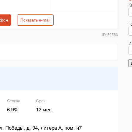
К
ефон
Показать e-mail
Г
ID: 89563
И
Ставка
Срок
6.9%
12 мес.
л. Победы, д. 94, литера А, пом. н7