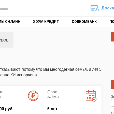
Доска
анка
МЫ ОНЛАЙН
ХОУМ КРЕДИТ
СОВКОМБАНК
П
СВОЕ
тказывают, потому что мы многодетная семья, и лет 5
равно КИ испорчена.
а
Срок
а
займа
З
00 руб.
6 лет
С