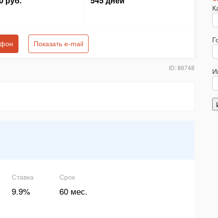
0 руб.
545 дней
К
Г
ефон
Показать e-mail
ID: 86748
И
Ставка
Срок
9.9%
60 мес.