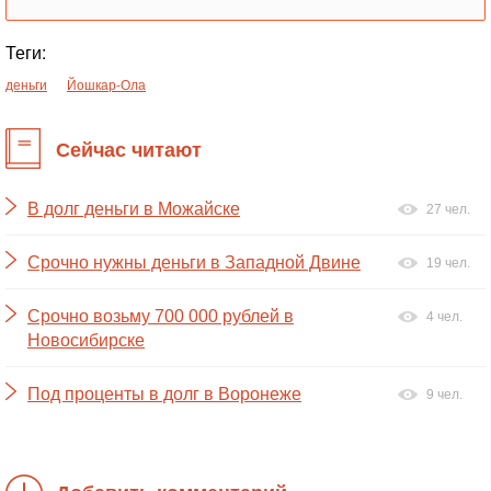
Теги:
деньги
Йошкар-Ола
Сейчас читают
В долг деньги в Можайске
27 чел.
Срочно нужны деньги в Западной Двине
19 чел.
Срочно возьму 700 000 рублей в
4 чел.
Новосибирске
Под проценты в долг в Воронеже
9 чел.