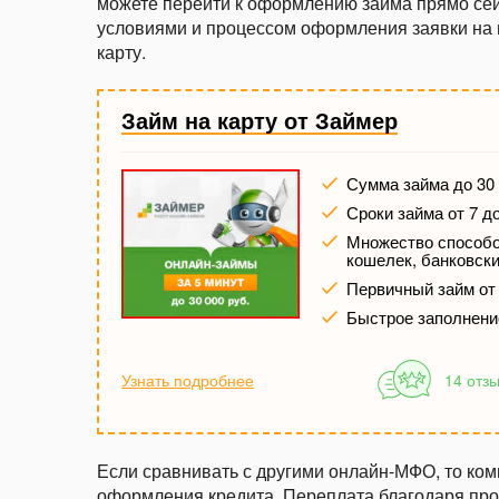
можете перейти к оформлению займа прямо сей
условиями и процессом оформления заявки на 
карту.
Займ на карту от Займер
Сумма займа до 30 
Сроки займа от 7 д
Множество способов
кошелек, банковски
Первичный займ от
Быстрое заполнени
Узнать подробнее
14 отз
Если сравнивать с другими онлайн-МФО, то ко
оформления кредита. Переплата благодаря про