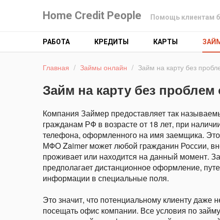
Home Credit People
Помощь клиентам б
РАБОТА
КРЕДИТЫ
КАРТЫ
ЗАЙ
Главная
/
Займы онлайн
/
Займ на карту без пробл
Займ на карту без проблем 
Компания Займер предоставляет так называем
гражданам РФ в возрасте от 18 лет, при наличи
телефона, оформленного на имя заемщика. Это з
МФО Zaimer может любой гражданин России, вне 
проживает или находится на данный момент. За
предполагает дистанционное оформление, пут
информации в специальные поля.
Это значит, что потенциальному клиенту даже н
посещать офис компании. Все условия по займ