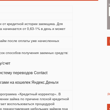
и от кредитной истории заемщика. Для
а начинается от 0,63-1% в день и может
займ после оплаты уже начисленных
ок способов получения заемных средств:
у/счет
истему переводов Contact
гами на кошелек Яндекс.Деньги
программа «Кредитный корректор». В
Р
влении займа по причине плохой кредитной
гает воспользоваться процедурой
ю предоставления небольших займов под