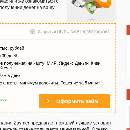
час или же ознакомиться с
получение денег на вашу
Лицензия ЦБ РФ №651303532004088
тыс. рублей
о 30 дней
 получения: на карту, МИР, Яндекс Деньги, Киви
й счет
 0% в день
е анкеты, минимум волокиты, Решение за 5 минут
ывов
Оформить займ
мпания Zaymer предлагает пожалуй лучшие условия
центной ставке получается минимальной. Однако,