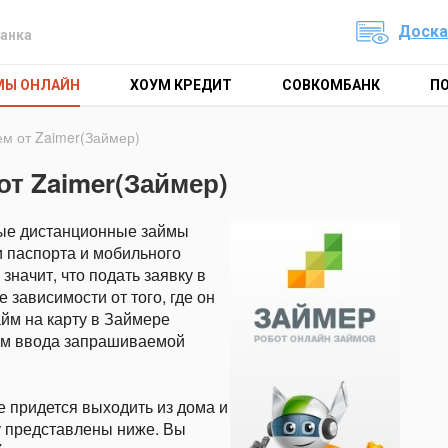
Доска
анка
МЫ ОНЛАЙН
ХОУМ КРЕДИТ
СОВКОМБАНК
П
ем от Zaimer(Займер)
от Zaimer(Займер)
ые дистанционные займы
и паспорта и мобильного
начит, что подать заявку в
зависимости от того, где он
йм на карту в Займере
ем ввода запрашиваемой
е придется выходить из дома и
у представлены ниже. Вы