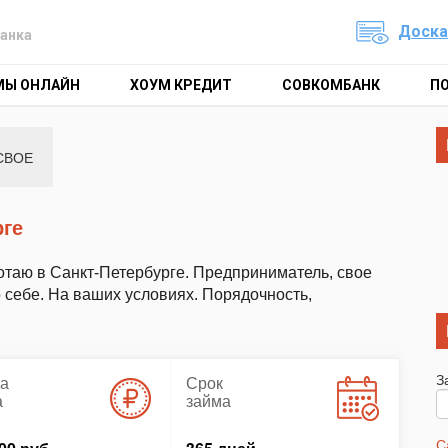
Доска
анка
МЫ ОНЛАЙН
ХОУМ КРЕДИТ
СОВКОМБАНК
П
СВОЕ
рге
отаю в Санкт-Петербурге. Предприниматель, свое
себе. На ваших условиях. Порядочность,
З
а
Срок
а
займа
С