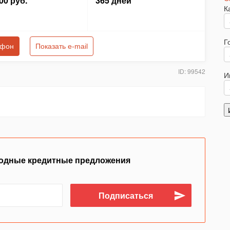
00 руб.
365 дней
К
Г
ефон
Показать e-mail
ID: 99542
И
одные кредитные предложения