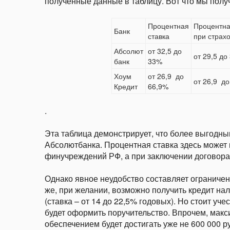
полученные данные в таблицу. Вот что мы полу
Процентная
Процентна
Банк
ставка
при страх
Абсолют
от 32,5 до
от 29,5 до
банк
33%
Хоум
от 26,9 до
от 26,9 д
Кредит
66,9%
.
Эта таблица демонстрирует, что более выгодн
Абсолютбанка. Процентная ставка здесь может 
финучреждений РФ, а при заключении договора 
Однако явное неудобство составляет ограничени
же, при желании, возможно получить кредит на
(ставка – от 14 до 22,5% годовых). Но стоит уч
будет оформить поручительство. Впрочем, мак
обеспечением будет достигать уже не 600 000 ру