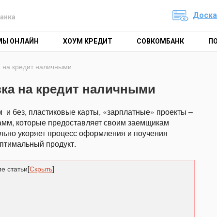
Доска
анка
МЫ ОНЛАЙН
ХОУМ КРЕДИТ
СОВКОМБАНК
П
а на кредит наличными
вка на кредит наличными
м
и без, пластиковые карты, «зарплатные» проекты –
рамм, которые предоставляет своим заемщикам
ельно укоряет процесс оформления и поучения
оптимальный продукт.
е статьи
[
Скрыть
]