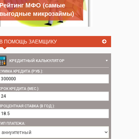
Рейтинг МФО (самые
выгодные микрозаймы)
В ПОМОЩЬ ЗАЕМЩИКУ
КРЕДИТНЫЙ КАЛЬКУЛЯТОР
СУММА КРЕДИТА (РУБ.):
СРОК КРЕДИТА (МЕС.):
ПРОЦЕНТНАЯ СТАВКА (В ГОД.):
ТИП ПЛАТЕЖА: