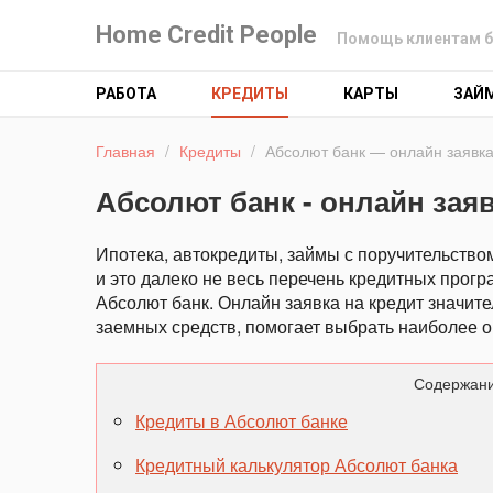
Home Credit People
Помощь клиентам б
РАБОТА
КРЕДИТЫ
КАРТЫ
ЗАЙ
Главная
/
Кредиты
/
Абсолют банк — онлайн заявк
Абсолют банк - онлайн зая
Ипотека, автокредиты, займы с поручительство
и это далеко не весь перечень кредитных прог
Абсолют банк. Онлайн заявка на кредит значит
заемных средств, помогает выбрать наиболее 
Содержани
Кредиты в Абсолют банке
Кредитный калькулятор Абсолют банка