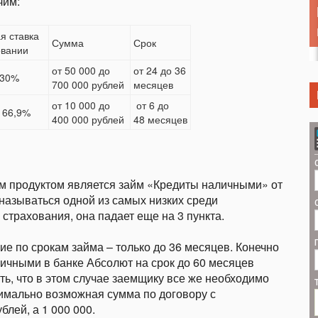
чим:
я ставка
Сумма
Срок
овании
от 50 000 до
от 24 до 36
 30%
700 000 рублей
месяцев
от 10 000 до
от 6 до
о 66,9%
400 000 рублей
48 месяцев
ым продуктом является займ «Кредиты наличными» от
называться одной из самых низких среди
страхования, она падает еще на 3 пункта.
е по срокам займа – только до 36 месяцев. Конечно
личными в банке Абсолют на срок до 60 месяцев
есть, что в этом случае заемщику все же необходимо
симально возможная сумма по договору с
блей, а 1 000 000.