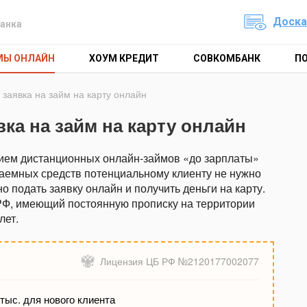
Доска
анка
МЫ ОНЛАЙН
ХОУМ КРЕДИТ
СОВКОМБАНК
П
заявка на займ на карту онлайн
вка на займ на карту онлайн
ием дистанционных онлайн-займов «до зарплаты»
 заемных средств потенциальному клиенту не нужно
 подать заявку онлайн и получить деньги на карту.
РФ, имеющий постоянную прописку на территории
лет.
Лицензия ЦБ РФ №2120177002077
тыс. для нового клиента