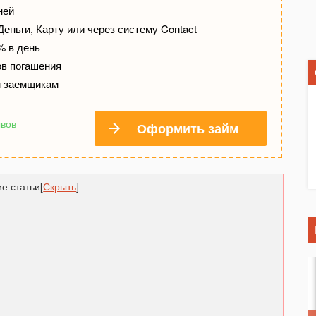
ней
еньги, Карту или через систему Contact
% в день
в погашения
м заемщикам
ывов
Оформить займ
е статьи
[
Скрыть
]