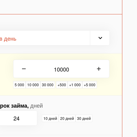
в день
5 000
10 000
30 000
+500
+1 000
+5 000
дней
рок займа,
10 дней
20 дней
30 дней