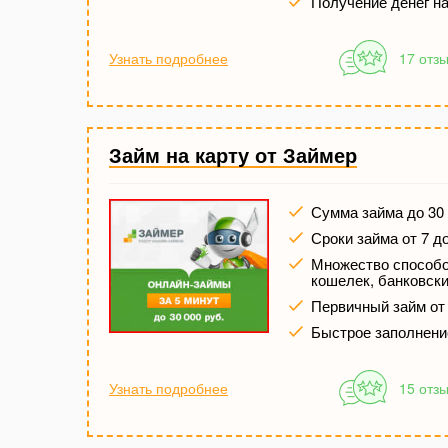
Получение денег на
Узнать подробнее
17 отз
Займ на карту от Займер
Сумма займа до 30 
Сроки займа от 7 д
Множество способов
кошелек, банковски
Первичный займ от
Быстрое заполнени
Узнать подробнее
15 отз