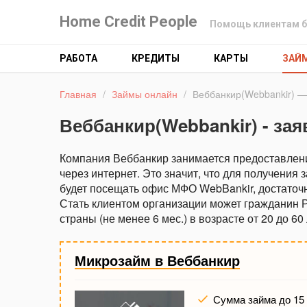
Home Credit People
Помощь клиентам б
РАБОТА
КРЕДИТЫ
КАРТЫ
ЗАЙ
Главная
/
Займы онлайн
/
Веббанкир(Webbankir) — 
Веббанкир(Webbankir) - зая
Компания Веббанкир занимается предоставлен
через интернет. Это значит, что для получения
будет посещать офис МФО WebBankir, достаточно
Стать клиентом организации может гражданин 
страны (не менее 6 мес.) в возрасте от 20 до 60 
Микрозайм в Веббанкир
Сумма займа до 15 