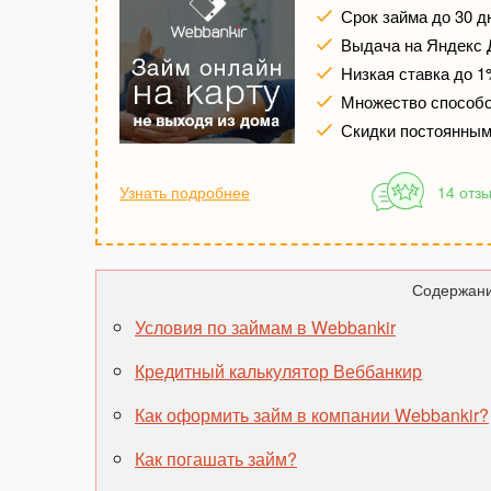
Срок займа до 30 д
Выдача на Яндекс Д
Низкая ставка до 1
Множество способо
Скидки постоянны
Узнать подробнее
14 отз
Содержани
Условия по займам в Webbankir
Кредитный калькулятор Веббанкир
Как оформить займ в компании Webbankir?
Как погашать займ?