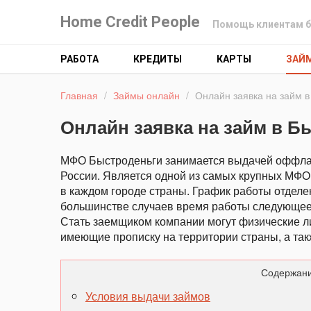
Home Credit People
Помощь клиентам б
РАБОТА
КРЕДИТЫ
КАРТЫ
ЗАЙ
Главная
/
Займы онлайн
/
Онлайн заявка на займ в
Онлайн заявка на займ в Б
МФО Быстроденьги занимается выдачей оффлай
России. Является одной из самых крупных МФО
в каждом городе страны. График работы отделен
большинстве случаев время работы следующее: б
Стать заемщиком компании могут физические лиц
имеющие прописку на территории страны, а та
Содержани
Условия выдачи займов