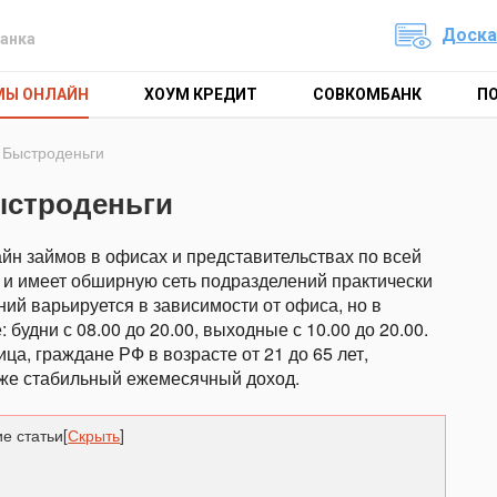
Доска
анка
МЫ ОНЛАЙН
ХОУМ КРЕДИТ
СОВКОМБАНК
П
 Быстроденьги
ыстроденьги
н займов в офисах и представительствах по всей
 и имеет обширную сеть подразделений практически
ий варьируется в зависимости от офиса, но в
удни с 08.00 до 20.00, выходные с 10.00 до 20.00.
а, граждане РФ в возрасте от 21 до 65 лет,
кже стабильный ежемесячный доход.
е статьи
[
Скрыть
]