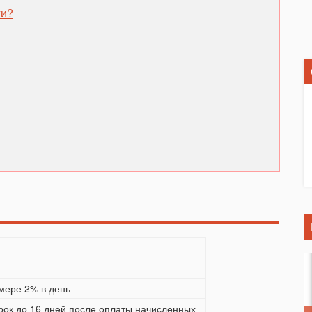
ги?
мере 2% в день
рок до 16 дней после оплаты начисленных