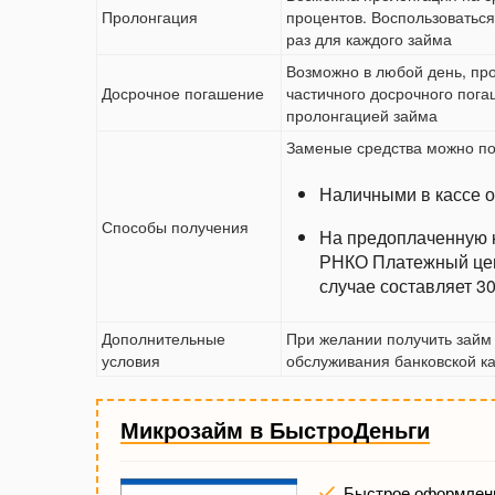
Пролонгация
процентов. Воспользоваться
раз для каждого займа
Возможно в любой день, пр
Досрочное погашение
частичного досрочного пога
пролонгацией займа
Заменые средства можно по
Наличными в кассе 
Способы получения
На предоплаченную 
РНКО Платежный цен
случае составляет 3
Дополнительные
При желании получить займ 
условия
обслуживания банковской к
Микрозайм в БыстроДеньги
Быстрое оформлени