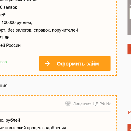
0 заявок
ней;
 100000 рублей;
рт, без залогов, справок, поручителей
21-65
сей России
ывов
Оформить займ
ения
Лицензия ЦБ РФ №
Р
ыс. рублей
е и высокий процент одобрения