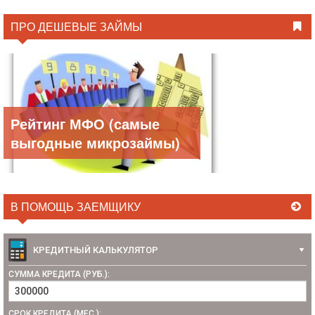
ПРО ДЕШЕВЫЕ ЗАЙМЫ
Рейтинг МФО (самые
выгодные микрозаймы)
В ПОМОЩЬ ЗАЕМЩИКУ
КРЕДИТНЫЙ КАЛЬКУЛЯТОР
СУММА КРЕДИТА (РУБ.):
СРОК КРЕДИТА (МЕС.):