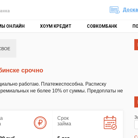
Доска
анка
МЫ ОНЛАЙН
ХОУМ КРЕДИТ
СОВКОМБАНК
П
СВОЕ
бинске срочно
циально работаю. Платежеспособна. Расписку
премиальных не более 10% от суммы. Предоплаты не
З
а
Срок
а
займа
С