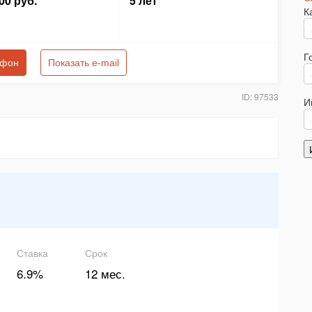
00 руб.
5 лет
К
Г
ефон
Показать e-mail
ID: 97533
И
Ставка
Срок
6.9%
12 мес.