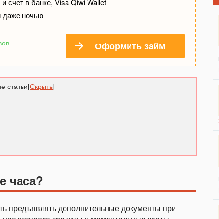
и счет в банке, Visa Qiwi Wallet
и даже ночью
вов
Оформить займ
е статьи
[
Скрыть
]
е часа?
ость предъявлять дополнительные документы при
 нас экспресс-кредиты и моментальные карты