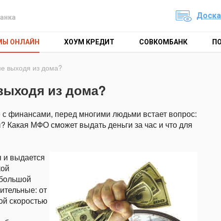
Доска
анка
МЫ ОНЛАЙН
ХОУМ КРЕДИТ
СОВКОМБАНК
П
 не выходя из дома?
 выходя из дома?
 с финансами, перед многими людьми встает вопрос:
? Какая МФО сможет выдать деньги за час и что для
я и выдается
кой
ебольшой
чительные: от
ой скоростью