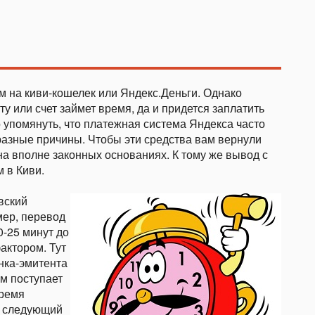
на киви-кошелек или Яндекс.Деньги. Однако
 или счет займет время, да и придется заплатить
 упомянуть, что платежная система Яндекса часто
разные причины. Чтобы эти средства вам вернули
 на вполне законных основаниях. К тому же вывод с
м в Киви.
вский
мер, перевод
0-25 минут до
актором. Тут
нка-эмитента
йм поступает
время
а следующий