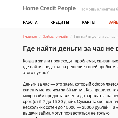
Home Credit People
Помощь клиентам б
РАБОТА
КРЕДИТЫ
КАРТЫ
ЗАЙ
Главная
/
Займы онлайн
/
Где найти деньги за час
Где найти деньги за час не
Когда в жизни происходят проблемы, связанные
где найти средства на решение своей проблемы
этого нужно?
Деньги за час — это заем, который оформляетс
клиенту менее чем за 60 минут. Как правило, та
микрозайм предоставляется до зарплаты, на н
срок (от 5-7 до 15-30 дней). Суммы также незна
нескольких сотен до 15000 — 25000 рублей. Так
выдачи займа могут похвастаться не только