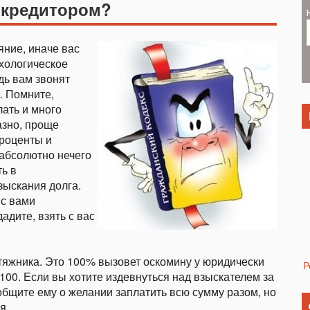
м кредитором?
яние, иначе вас
хологическое
дь вам звонят
. Помните,
ать и много
азно, проще
проценты и
 абсолютно нечего
ь в
зыскания долга.
 с вами
адите, взять с вас
тяжника. Это 100% вызовет оскомину у юридически
Р
 100. Если вы хотите издевнуться над взыскателем за
бщите ему о желании заплатить всю сумму разом, но
я.