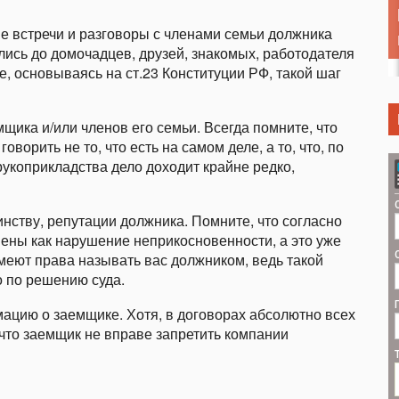
е встречи и разговоры с членами семьи должника
лись до домочадцев, друзей, знакомых, работодателя
е, основываясь на ст.23 Конституции РФ, такой шаг
щика и/или членов его семьи. Всегда помните, что
оворить не то, что есть на самом деле, а то, что, по
рукоприкладства дело доходит крайне редко,
нству, репутации должника. Помните, что согласно
нены как нарушение неприкосновенности, а это уже
имеют права называть вас должником, ведь такой
 по решению суда.
цию о заемщике. Хотя, в договорах абсолютно всех
что заемщик не вправе запретить компании