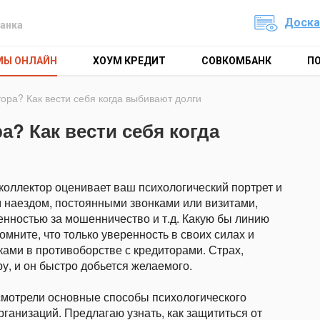
Доска
анка
МЫ ОНЛАЙН
ХОУМ КРЕДИТ
СОВКОМБАНК
П
тора? Как вести себя когда выбивают долги
а? Как вести себя когда
коллектор оценивает ваш психологический портрет и
м наездом, постоянными звонками или визитами,
нностью за мошенничество и т.д. Какую бы линию
омните, что только уверенность в своих силах и
ками в противоборстве с кредиторами. Страх,
ру, и он быстро добьется желаемого.
мотрели основные способы психологического
анизаций. Предлагаю узнать, как защититься от