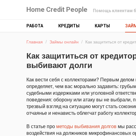
Home Credit People
Помощь клиентам б
РАБОТА
КРЕДИТЫ
КАРТЫ
ЗАЙ
Главная
/
Займы онлайн
/
Как защититься от креди
Как защититься от кредитор
выбивают долги
Как вести себя с коллекторами? Первым делом 
определяет, чем вас морально задавить: грубы
судебными издержками или уголовной ответстве
поведения: оборону или атаку вы не выбрали, п
трезвый взгляд на ситуацию могут стать союзни
отчаянье и ненависть облегчат работу коллекто
В статье про
методы выбивания долгов
мы расс
воздействия на должников микрофинансовых орг