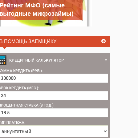
Рейтинг МФО (самые
выгодные микрозаймы)
В ПОМОЩЬ ЗАЕМЩИКУ
КРЕДИТНЫЙ КАЛЬКУЛЯТОР
СУММА КРЕДИТА (РУБ.):
СРОК КРЕДИТА (МЕС.):
ПРОЦЕНТНАЯ СТАВКА (В ГОД.):
ТИП ПЛАТЕЖА: