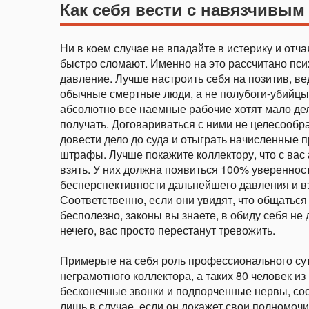
Как себя вести с навязчивы
Ни в коем случае не впадайте в истерику и отча
быстро сломают. Именно на это рассчитано пси
давление. Лучше настроить себя на позитив, ве
обычные смертные люди, а не полубоги-убийцы
абсолютно все наемные рабочие хотят мало дел
получать. Договариваться с ними не целесообр
довести дело до суда и отыграть начисленные 
штрафы. Лучше покажите коллектору, что с вас
взять. У них должна появиться 100% уверенност
бесперспективности дальнейшего давления и в
Соответственно, если они увидят, что общаться
бесполезно, законы вы знаете, в обиду себя не д
нечего, вас просто перестанут тревожить.
Примерьте на себя роль профессионального су
неграмотного коллектора, а таких 80 человек из
бесконечные звонки и подпорченные нервы, соо
лишь в случае, если он докажет свои полномочи