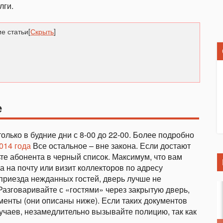
лги.
е статьи
[
Скрыть
]
е
лько в будние дни с 8-00 до 22-00. Более подробно
014 года
Все остальное – вне закона. Если достают
ьте абонента в черный список. Максимум, что вам
а на почту или визит коллекторов по адресу
приезда нежданных гостей, дверь лучше не
 Разговаривайте с «гостями» через закрытую дверь,
менты (они описаны ниже). Если таких документов
лучаев, незамедлительно вызывайте полицию, так как