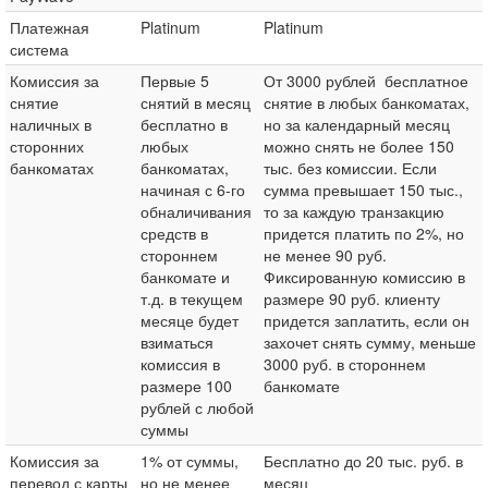
Платежная
Platinum
Platinum
система
Комиссия за
Первые 5
От 3000 рублей бесплатное
снятие
снятий в месяц
снятие в любых банкоматах,
наличных в
бесплатно в
но за календарный месяц
сторонних
любых
можно снять не более 150
банкоматах
банкоматах,
тыс. без комиссии. Если
начиная с 6-го
сумма превышает 150 тыс.,
обналичивания
то за каждую транзакцию
средств в
придется платить по 2%, но
стороннем
не менее 90 руб.
банкомате и
Фиксированную комиссию в
т.д. в текущем
размере 90 руб. клиенту
месяце будет
придется заплатить, если он
взиматься
захочет снять сумму, меньше
комиссия в
3000 руб. в стороннем
размере 100
банкомате
рублей с любой
суммы
Комиссия за
1% от суммы,
Бесплатно до 20 тыс. руб. в
перевод с карты
но не менее
месяц