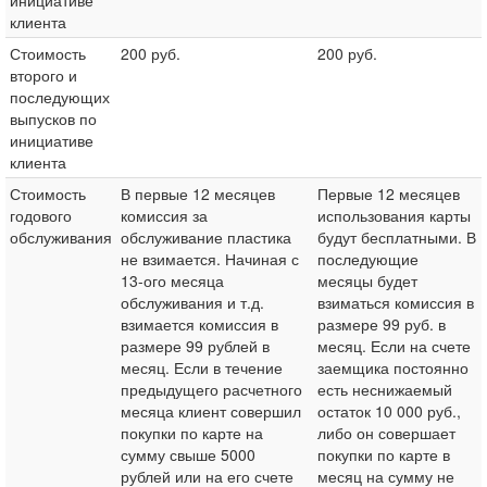
инициативе
клиента
Стоимость
200 руб.
200 руб.
второго и
последующих
выпусков по
инициативе
клиента
Стоимость
В первые 12 месяцев
Первые 12 месяцев
годового
комиссия за
использования карты
обслуживания
обслуживание пластика
будут бесплатными. В
не взимается. Начиная с
последующие
13-ого месяца
месяцы будет
обслуживания и т.д.
взиматься комиссия в
взимается комиссия в
размере 99 руб. в
размере 99 рублей в
месяц. Если на счете
месяц. Если в течение
заемщика постоянно
предыдущего расчетного
есть неснижаемый
месяца клиент совершил
остаток 10 000 руб.,
покупки по карте на
либо он совершает
сумму свыше 5000
покупки по карте в
рублей или на его счете
месяц на сумму не