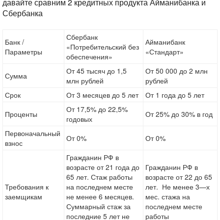
давайте сравним 2 кредитных продукта Айманибанка и
Сбербанка
Сбербанк
Банк /
Айманибанк
«Потребительский без
Параметры
«Стандарт»
обеспечения»
От 45 тысяч до 1,5
От 50 000 до 2 млн
Сумма
млн рублей
рублей
Срок
От 3 месяцев до 5 лет
От 1 года до 5 лет
От 17,5% до 22,5%
Проценты
От 25% до 30% в год
годовых
Первоначальный
От 0%
От 0%
взнос
Гражданин РФ в
возрасте от 21 года до
Гражданин РФ в
65 лет. Стаж работы
возрасте от 22 до 65
Требования к
на последнем месте
лет.
Не
менее
3
—
х
заемщикам
не менее 6 месяцев.
мес
.
стажа
на
Суммарный стаж за
последнем
месте
последние 5 лет не
работы