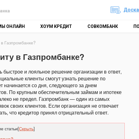
Доска
анка
МЫ ОНЛАЙН
ХОУМ КРЕДИТ
СОВКОМБАНК
П
у в Газпромбанке?
диту в Газпромбанке?
ть быстрое и лояльное решение организации в ответ,
нциальные клиенты смогут узнать решение по
ет начинается со дня, следующего за днем
тов. По крупным обеспечительным займам и ипотеке
далеко не предел. Газпромбанк — один из самых
вок своих клиентов. Если организация не отвечает
мать, что кредитор принял отрицательный ответ.
е статьи
[
Скрыть
]