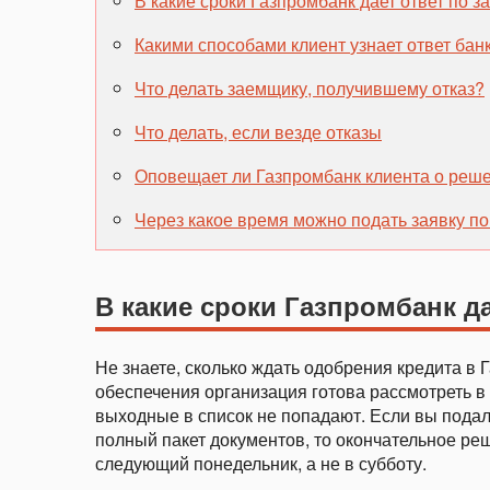
В какие сроки Газпромбанк дает ответ по з
Какими
способами
клиент
узнает
ответ
бан
Что делать заемщику, получившему отказ?
Что делать, если везде отказы
Оповещает ли Газпромбанк клиента о реше
Через какое время можно подать заявку п
В какие сроки Газпромбанк да
Не знаете, сколько ждать одобрения кредита в
обеспечения организация готова рассмотреть в с
выходные в список не попадают. Если вы подали
полный пакет документов, то окончательное реш
следующий понедельник, а не в субботу.