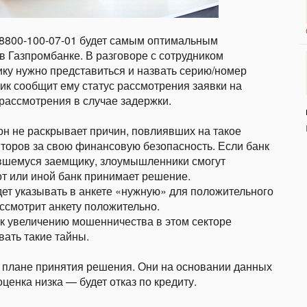
 8800-100-07-01 будет самым оптимальным
в Газпромбанке. В разговоре с сотрудником
ку нужно представиться и назвать серию/номер
ик сообщит ему статус рассмотрения заявки на
 рассмотрения в случае задержки.
он не раскрывает причин, повлиявших на такое
торов за свою финансовую безопасность. Если банк
ившемуся заемщику, злоумышленники смогут
от или иной банк принимает решение.
ет указывать в анкете «нужную» для положительного
ссмотрит анкету положительно.
 к увеличению мошенничества в этом секторе
вать такие тайны.
в плане принятия решения. Они на основании данных
ценка низка — будет отказ по кредиту.