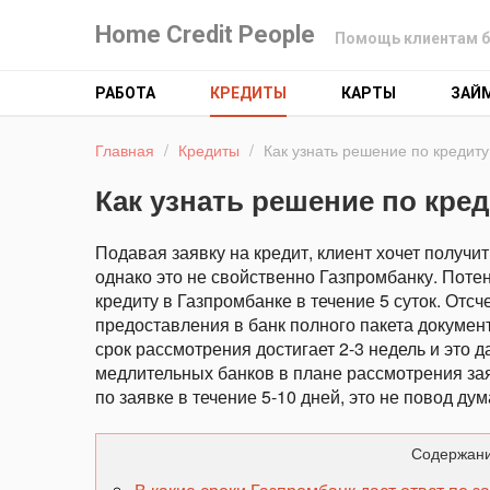
Home Credit People
Помощь клиентам б
РАБОТА
КРЕДИТЫ
КАРТЫ
ЗАЙ
Главная
/
Кредиты
/
Как узнать решение по кредит
Как узнать решение по кре
Подавая заявку на кредит, клиент хочет получи
однако это не свойственно Газпромбанку. Поте
кредиту в Газпромбанке в течение 5 суток. Отсч
предоставления в банк полного пакета докумен
срок рассмотрения достигает 2-3 недель и это 
медлительных банков в плане рассмотрения зая
по заявке в течение 5-10 дней, это не повод ду
Содержани