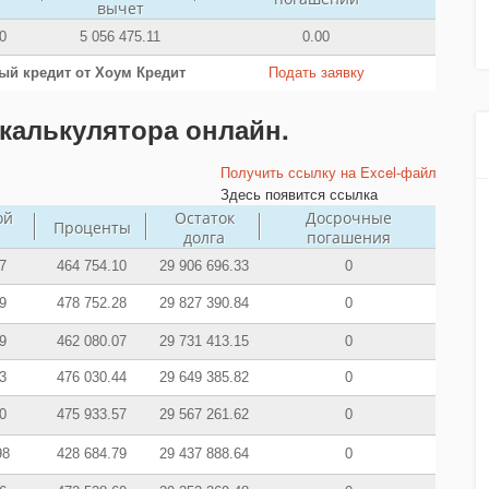
вычет
0
5 056 475.11
0.00
ый кредит от Хоум Кредит
Подать заявку
калькулятора онлайн.
Получить ссылку на Excel-файл
Здесь появится ссылка
ой
Остаток
Досрочные
Проценты
долга
погашения
7
464 754.10
29 906 696.33
0
9
478 752.28
29 827 390.84
0
9
462 080.07
29 731 413.15
0
3
476 030.44
29 649 385.82
0
0
475 933.57
29 567 261.62
0
98
428 684.79
29 437 888.64
0