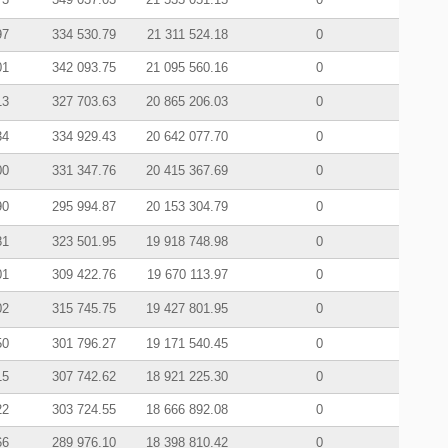
97
334 530.79
21 311 524.18
0
01
342 093.75
21 095 560.16
0
13
327 703.63
20 865 206.03
0
34
334 929.43
20 642 077.70
0
00
331 347.76
20 415 367.69
0
90
295 994.87
20 153 304.79
0
81
323 501.95
19 918 748.98
0
01
309 422.76
19 670 113.97
0
02
315 745.75
19 427 801.95
0
50
301 796.27
19 171 540.45
0
15
307 742.62
18 921 225.30
0
22
303 724.55
18 666 892.08
0
66
289 976.10
18 398 810.42
0