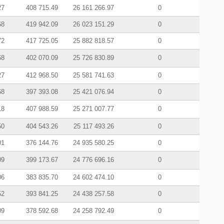
27
408 715.49
26 161 266.97
0
68
419 942.09
26 023 151.29
0
72
417 725.05
25 882 818.57
0
68
402 070.09
25 726 830.89
0
27
412 968.50
25 581 741.63
0
68
397 393.08
25 421 076.94
0
18
407 988.59
25 271 007.77
0
50
404 543.26
25 117 493.26
0
01
376 144.76
24 935 580.25
0
09
399 173.67
24 776 696.16
0
06
383 835.70
24 602 474.10
0
52
393 841.25
24 438 257.58
0
09
378 592.68
24 258 792.49
0