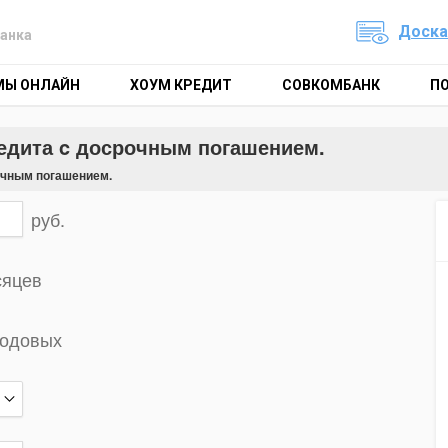
Доска
анка
МЫ ОНЛАЙН
ХОУМ КРЕДИТ
СОВКОМБАНК
П
редита c досрочным погашением.
очным погашением.
руб.
сяцев
годовых