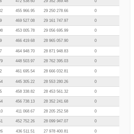
6
472 538.60
29 352 369.48
0
82
455 966.95
29 250 278.66
0
9
469 527.08
29 161 747.97
0
98
453 005.78
29 056 695.99
0
9
466 419.68
28 965 057.90
0
7
464 948.70
28 871 948.83
0
79
448 503.97
28 762 395.03
0
2
461 695.54
28 666 032.81
0
54
445 305.22
28 553 280.26
0
5
458 338.82
28 453 561.32
0
64
456 738.13
28 352 241.68
0
10
411 068.67
28 205 252.58
0
51
452 752.26
28 099 947.07
0
26
436 511.51
27 978 400.81
0