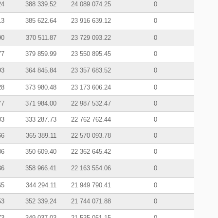
24
388 339.52
24 089 074.25
0
13
385 622.64
23 916 639.12
0
90
370 511.87
23 729 093.22
0
77
379 859.99
23 550 895.45
0
93
364 845.84
23 357 683.52
0
28
373 980.48
23 173 606.24
0
77
371 984.00
22 987 532.47
0
03
333 287.73
22 762 762.44
0
66
365 389.11
22 570 093.78
0
36
350 609.40
22 362 645.42
0
36
358 966.41
22 163 554.06
0
65
344 294.11
21 949 790.41
0
53
352 339.24
21 744 071.88
0
73
349 037.03
21 535 051.15
0