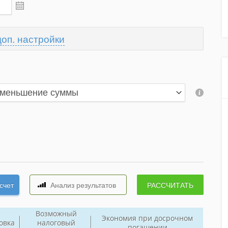
доп. настройки
Возможный
Экономия при досрочном
овка
налоговый
погашении