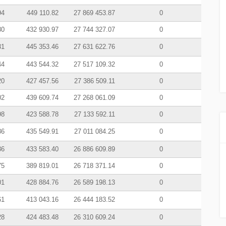
94
449 110.82
27 869 453.87
0
80
432 930.97
27 744 327.07
0
31
445 353.46
27 631 622.76
0
44
443 544.32
27 517 109.32
0
20
427 457.56
27 386 509.11
0
02
439 609.74
27 268 061.09
0
98
423 588.78
27 133 592.11
0
86
435 549.91
27 011 084.25
0
36
433 583.40
26 886 609.89
0
75
389 819.01
26 718 371.14
0
01
428 884.76
26 589 198.13
0
61
413 043.16
26 444 183.52
0
28
424 483.48
26 310 609.24
0