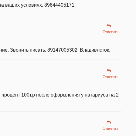
на ваших условиях, 89644405171
Ответить
ние. Звонить писать, 89147005302. Владивлсток.
Ответить
 процент 100т.р после оформления у натариуса на 2
Ответить