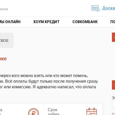
Доска
анка
МЫ ОНЛАЙН
ХОУМ КРЕДИТ
СОВКОМБАНК
П
СВОЕ
оке
через кого можно взять или кто может помочь,
ю. Всё оплаты будут только после получения сразу.
г или комиссию. Я адекватно написал, что оплата
З
а
Срок
а
займа
С