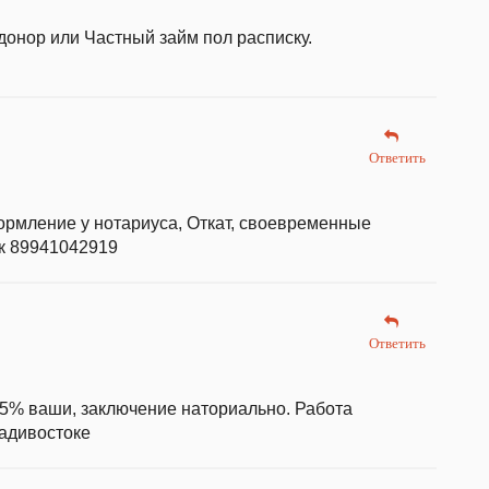
донор или Частный займ пол расписку.
Ответить
ормление у нотариуса, Откат, своевременные
к 89941042919
Ответить
-25% ваши, заключение наториально. Работа
ладивостоке