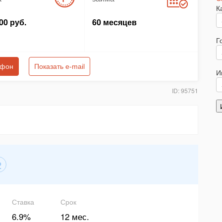
К
00 руб.
60 месяцев
Г
ефон
Показать e-mail
И
ID: 95751
2
Ставка
Срок
6.9%
12 мес.