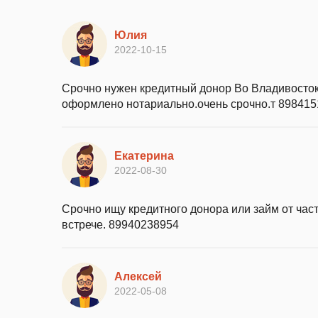
Юлия
2022-10-15
Срочно нужен кредитный донор Во Владивостоке
оформлено нотариально.очень срочно.т 89841
Екатерина
2022-08-30
Срочно ищу кредитного донора или займ от част
встрече. 89940238954
Алексей
2022-05-08