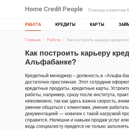
Home Credit People
Помощь клиентам б
РАБОТА
КРЕДИТЫ
КАРТЫ
ЗАЙ
Главная
/
Работа
/
Как построить карьеру кредитн
Как построить карьеру кре
Альфабанке?
Кредитный менеджер – должность в «Альфа-ба
достаточно престижная. Этот сотрудник оформ
кредитные продукты, кредитные карты. Устроит
работы, например, сразу после института, прак
невозможно, так как здесь важна скорость, вним
умение общаться с клиентами, умение работать
документацией — новичок с такой нагрузкой про
справится. Нелишни и навыки продаж услуг или
ведь специалисту придется не только заполнять