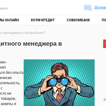
Доска
анка
МЫ ОНЛАЙН
ХОУМ КРЕДИТ
СОВКОМБАНК
П
ого менеджера в Альфабанке?
дитного менеджера в
нке»
ляет
ься без опыта
тически
ательность,
 с
сто не
 товаров,
Р
 анкеты и