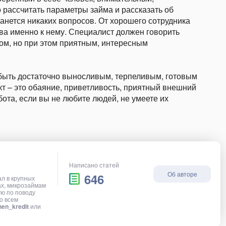
 рассчитать параметры займа и рассказать об
станется никаких вопросов. От хорошего сотрудника
ва именно к нему. Специалист должен говорить
лом, но при этом приятным, интересным
 быть достаточно выносливым, терпеливым, готовым
т – это обаяние, приветливость, приятный внешний
бота, если вы не любите людей, не умеете их
Написано статей
Об авторе
646
ал в крупных
ах, микрозаймам
ую по поводу
о всем
en_kredit
или