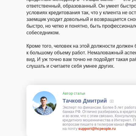
ответственный, образованный. Он умеет быстро
условиях кредитования так, что у клиента не о
заемщик уходит довольный и возвращается сно
быстро, но четко и понятно, быть профессиона
собеседником.
Кроме того, человек на этой должности должен
к большому объему работ. Немаловажный аспек
вид. И уж точно вам точно не подойдет такая ра
слушать и считаете себя умнее других.
Автор статьи
Тачков Дмитрий
Эксперт по финансам. Более 5 лет работ
банках РФ. Отлично разбираюсь в кредит
и во всем, что с этим связано. Консультир
кредитного мошенничества в Интернет. П
вопросам пишите в телеграм канал
@nuzh
на почту
support@hcpeople.ru