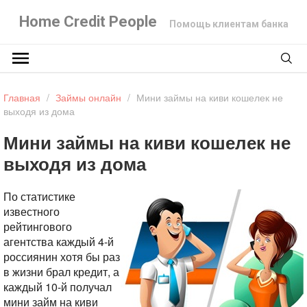
Home Credit People
Помощь клиентам банка
Главная
/
Займы онлайн
/
Мини займы на киви кошелек не
выходя из дома
Мини займы на киви кошелек не
выходя из дома
По статистике
известного
рейтингового
агентства каждый 4-й
россиянин хотя бы раз
в жизни брал кредит, а
каждый 10-й получал
мини займ на киви