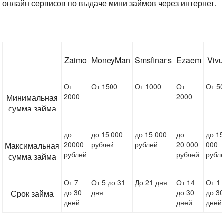
онлайн сервисов по выдаче мини займов через интернет.
Zaimo
MoneyMan
Smsfinans
Ezaem
Viv
От
От 1500
От 1000
От
От 5
2000
2000
Минимальная
сумма займа
до
до 15 000
до 15 000
до
до 1
20000
рублей
рублей
20 000
000
Максимальная
рублей
рублей
рубл
сумма займа
От 7
От 5 до 31
До 21 дня
От 14
От 1
до 30
дня
до 30
до 3
Срок займа
дней
дней
дней