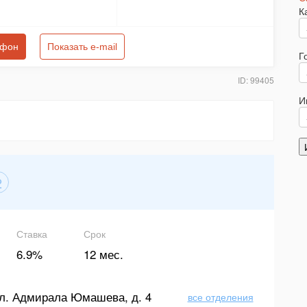
К
ефон
Показать e-mail
Г
ID: 99405
И
2
Ставка
Срок
6.9%
12 мес.
л. Адмирала Юмашева, д. 4
все отделения