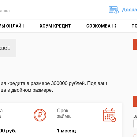
Доска
анка
МЫ ОНЛАЙН
ХОУМ КРЕДИТ
СОВКОМБАНК
П
СВОЕ
ия кредита в размере 300000 рублей. Под ваш
яца в двойном размере.
а
Срок
а
займа
З
00 руб.
1 месяц
С