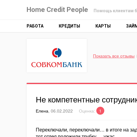
Home Credit People
Помощь клиентам б
РАБОТА
КРЕДИТЫ
КАРТЫ
ЗАЙ
Показать все отзывы
Не компетентные сотрудни
Елена
, 06.02.2022
Оценка:
1
Переключали, переключали… в итоге на зада
тот отдел положили трубку…. ужас….