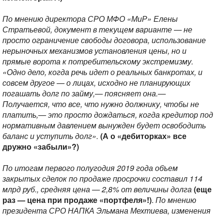
По мнению директора СРО МФО «МиР» Елены
Стратьевой, документ в текущем варианте — не
просто ограничение свободы договора, использование
нерыночных механизмов установления цены, но и
прямые ворота к потребительскому экстремизму.
«Одно дело, когда речь идет о реальных банкротах, и
совсем другое — о лицах, исходно не планирующих
погашать долг по займу,— поясняет она.—
Получается, что все, что нужно должнику, чтобы не
платить,— это просто дождаться, когда кредитор под
нормативным давлением вынужден будет освободить
баланс и уступить долг».
(А о «дебиторках» все
дружно «забыли»?)
По итогам первого полугодия 2019 года объем
закрытых сделок по продаже просрочки составил 114
млрд руб., средняя цена — 2,8% от величины долга
(еще
раз — цена при продаже «портфеля»!)
.
По мнению
президента СРО НАПКА Эльмана Мехтиева, изменения