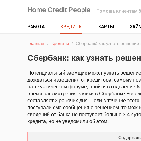
Home Credit People
Помощь клиентам б
РАБОТА
КРЕДИТЫ
КАРТЫ
ЗАЙ
Главная
/
Кредиты
/
Сбербанк: как узнать решение 
Сбербанк: как узнать реше
Потенциальный заемщик может узнать решение 
дождаться извещения от кредитора, самому поз
на тематическом форуме, прийти в отделение ба
время рассмотрения заявки в Сбербанке Росси
составляет 2 рабочих дня. Если в течение этого
поступали смс-сообщения с решением, то можно
сведений от банка не поступает больше 3-4 суто
кредита, но не уведомили об этом.
Содержани