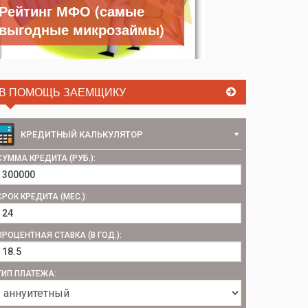
Рейтинг МФО (самые
выгодные микрозаймы)
В ПОМОЩЬ ЗАЕМЩИКУ
КРЕДИТНЫЙ КАЛЬКУЛЯТОР
СУММА КРЕДИТА (РУБ.):
СРОК КРЕДИТА (МЕС.):
ПРОЦЕНТНАЯ СТАВКА (В ГОД.):
ТИП ПЛАТЕЖА: