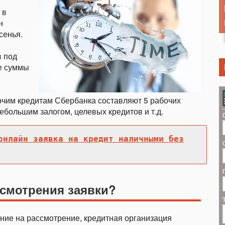
 в
н
сенья.
в под
ые суммы
очим кредитам Сбербанка составляют 5 рабочих
небольшим залогом, целевых кредитов и т.д.
онлайн заявка на кредит наличными без
ссмотрения заявки?
ение на рассмотрение, кредитная организация