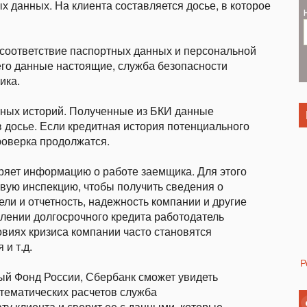
 данных. На клиента составляется досье, в которое
 соответствие паспортных данных и персональной
его данные настоящие, служба безопасности
ика.
тных историй. Полученные из БКИ данные
 досье. Если кредитная история потенциального
роверка продолжатся.
яет информацию о работе заемщика. Для этого
вую инспекцию, чтобы получить сведения о
ли и отчетность, надежность компании и другие
лении долгосрочного кредита работодатель
овиях кризиса компании часто становятся
и т.д.
Р
й Фонд России, Сбербанк сможет увидеть
тематических расчетов служба
ту клиента и сверит ее с данными, которые