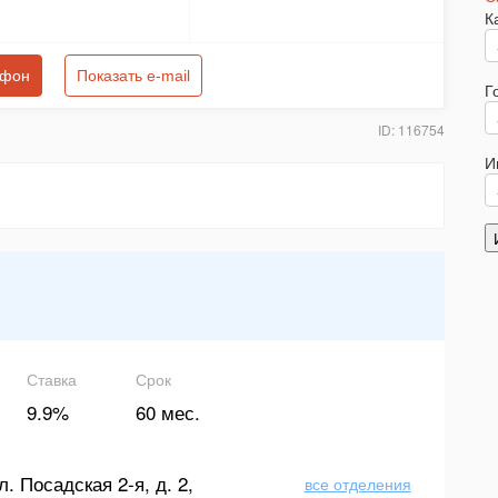
К
ефон
Показать e-mail
Г
ID: 116754
И
Ставка
Срок
9.9%
60 мес.
л. Посадская 2-я, д. 2,
все отделения