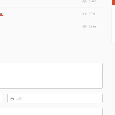
1 чел.
ке
30 чел.
29 чел.