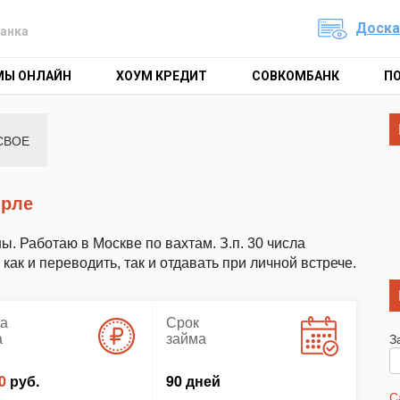
Доска
анка
МЫ ОНЛАЙН
ХОУМ КРЕДИТ
СОВКОМБАНК
П
СВОЕ
Орле
ы. Работаю в Москве по вахтам. З.п. 30 числа
ак и переводить, так и отдавать при личной встрече.
а
Срок
а
займа
З
0
руб.
90 дней
С