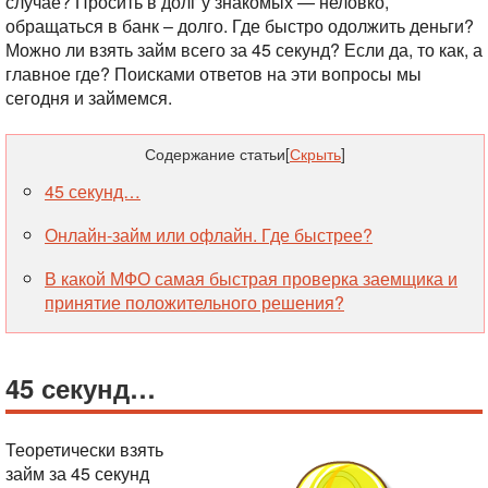
случае? Просить в долг у знакомых — неловко,
обращаться в банк – долго. Где быстро одолжить деньги?
Можно ли взять займ всего за 45 секунд? Если да, то как, а
главное где? Поисками ответов на эти вопросы мы
сегодня и займемся.
Содержание статьи
[
Скрыть
]
45 секунд…
Онлайн-займ или офлайн. Где быстрее?
В какой МФО самая быстрая проверка заемщика и
принятие положительного решения?
45 секунд…
Теоретически взять
займ за 45 секунд