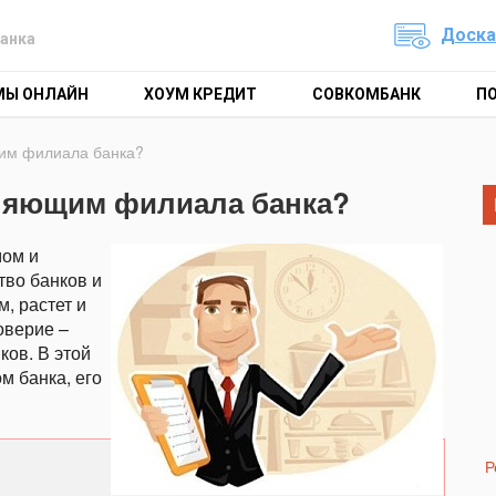
Доска
анка
МЫ ОНЛАЙН
ХОУМ КРЕДИТ
СОВКОМБАНК
П
им филиала банка?
вляющим филиала банка?
мом и
тво банков и
, растет и
оверие –
ов. В этой
м банка, его
Р