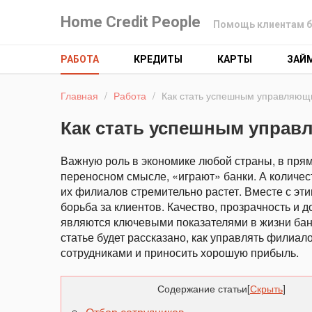
Home Credit People
Помощь клиентам б
РАБОТА
КРЕДИТЫ
КАРТЫ
ЗАЙ
Главная
/
Работа
/
Как стать успешным управляющ
Как стать успешным упра
Важную роль в экономике любой страны, в пря
переносном смысле, «играют» банки. А количес
их филиалов стремительно растет. Вместе с этим
борьба за клиентов. Качество, прозрачность и д
являются ключевыми показателями в жизни банк
статье будет рассказано, как управлять филиало
сотрудниками и приносить хорошую прибыль.
Содержание статьи
[
Скрыть
]